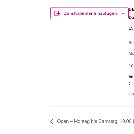
D
Zum Kalender hinzufügen
Da
19.
Se
Mo
10
Ve
:
Uh
Open – Montag bis Samstag: 10.00 b