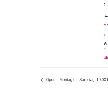
2.
Se
Mo
10
Ve
:
Uh
Open – Montag bis Samstag: 10.00 b