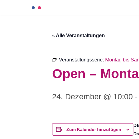
Zum
Inhalt
« Alle Veranstaltungen
springen
Veranstaltungsserie:
Montag bis Sam
Open – Montag
24. Dezember @ 10:00
D
Zum Kalender hinzufügen
Da