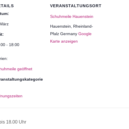
ETAILS
VERANSTALTUNGSORT
tum:
Schuhmeile Hauenstein
 März
Hauenstein
,
Rheinland-
Pfalz
Germany
Google
it:
Karte anzeigen
:00 - 18:00
rien:
huhmeile geöffnet
ranstaltungskategorie
fnungszeiten
is 18.00 Uhr