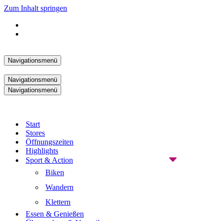
Zum Inhalt springen
Navigationsmenü
Navigationsmenü
Navigationsmenü
Start
Stores
Öffnungszeiten
Highlights
Sport & Action
Biken
Wandern
Klettern
Essen & Genießen