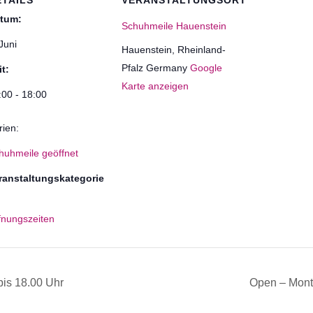
ETAILS
VERANSTALTUNGSORT
tum:
Schuhmeile Hauenstein
Juni
Hauenstein
,
Rheinland-
Pfalz
Germany
Google
it:
Karte anzeigen
:00 - 18:00
rien:
huhmeile geöffnet
ranstaltungskategorie
fnungszeiten
is 18.00 Uhr
Open – Mont