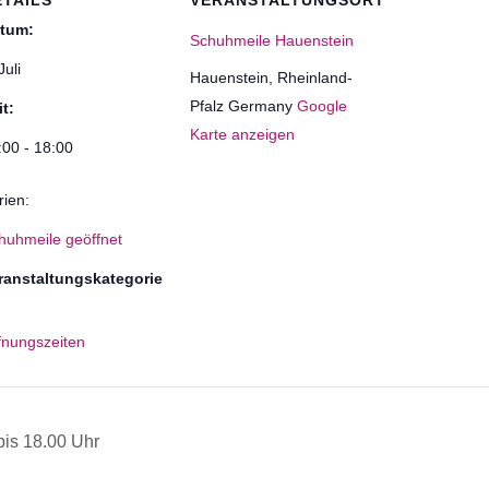
ETAILS
VERANSTALTUNGSORT
tum:
Schuhmeile Hauenstein
Juli
Hauenstein
,
Rheinland-
Pfalz
Germany
Google
it:
Karte anzeigen
:00 - 18:00
rien:
huhmeile geöffnet
ranstaltungskategorie
fnungszeiten
is 18.00 Uhr