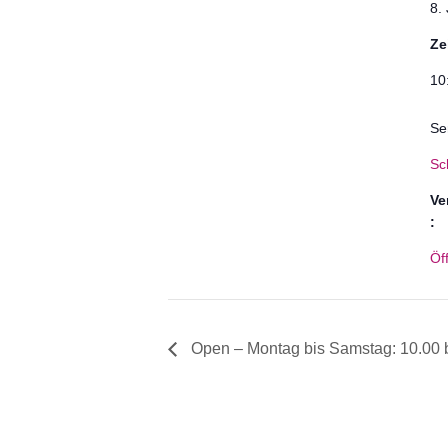
8.
Ze
10
Se
Sc
Ve
:
Öf
Open – Montag bis Samstag: 10.00 b