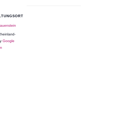
LTUNGSORT
auenstein
heinland-
y
Google
en